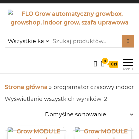
FLO Grow automatyczny
Flogrow cabinet system,
indoor caginet grow, lampy
growbox, growshop, indoor
led
grow, szafa uprawowa
0
0zł
Menu
Strona główna
»
programator czasowy indoor
Wyświetlanie wszystkich wyników: 2