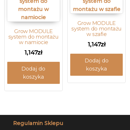
Grow MODULE
system do montażu
Grow MODULE
w szafie
system do montażu
w namiocie
1,147
zł
1,147
zł
Dodaj do
Dodaj do
koszyka
koszyka
Regulamin Sklepu