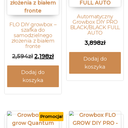
Automatyczny
Growbox DIY PRO
FLO DIY growbox –
BLACK/BLACK FULL
szafka do
AUTO
samodzielnego
złożenia z białem
3,898
zł
fronte
Pierwotna cena wynosiła: 2,594z
Aktualna cena wynosi: 2,1
2,594
zł
2,198
zł
Dodaj do
koszyka
Dodaj do
koszyka
Promocja!