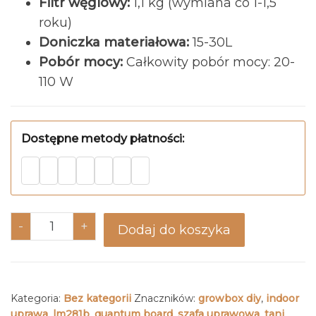
Filtr węglowy:
1,1 kg (wymiana co 1-1,5
roku)
Doniczka materiałowa:
15-30L
Pobór mocy:
Całkowity pobór mocy: 20-
110 W
Dostępne metody płatności:
ilość Growbox DIY PRO - drewno / czarny
-
+
Dodaj do koszyka
Kategoria:
Bez kategorii
Znaczników:
growbox diy
,
indoor
uprawa
,
lm281b
,
quantum board
,
szafa uprawowa
,
tani