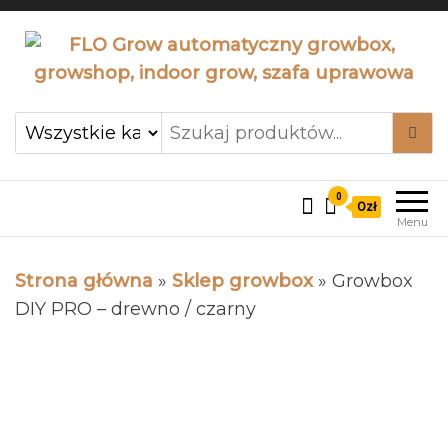
FLO Grow automatyczny
Flogrow cabinet system,
indoor caginet grow, lampy
growbox, growshop, indoor
led
grow, szafa uprawowa
0
0zł
Menu
Strona główna
»
Sklep growbox
»
Growbox
DIY PRO – drewno / czarny